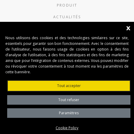
PRODUIT
ACTUALITÉS
x
CONTACTS
Nous utilisons des cookies et des technologies similaires sur ce site,
Benincà France (Siège social)
essentiels pour garantir son bon fonctionnement. Avec le consentement
de l’utilisateur, nous faisons usage de cookies en option à des fins
d’analyse de l’utilisation, à des fins statistiques et des fins de marketing
15 Chemin du Bois Rond Båtiment B4
ainsi que pour l’intégration de contenus externes. Vous pouvez modifier
69720 St Bonnet de Mure (France)
ou révoquer votre consentement à tout moment via les paramètres de
cette bannière.
BENINCÀ FRANCE - AGENCE NORD OUEST
Tout accepter
Parc de Villebon - Bâtiment Fuschia HALL 2 10
avenue du Québec BP 532 91140 Villebon sur Yvette
(France)
Tout refuser
TVA: N. FR 36507675601
Paramètres
Privacy Policy
Cookie Policy