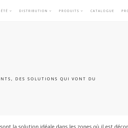
IÉTÉ
DISTRIBUTION
PRODUITS
CATALOGUE
PR
NTS, DES SOLUTIONS QUI VONT DU
É
ont la solution idéale dans les zones où il est décons