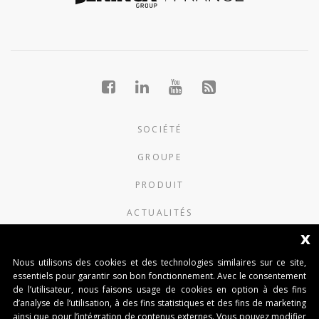
SOCIÉTÉ
GROUPE
PRODUIT
ACTUALITÉS
x
CONTACTS
Nous utilisons des cookies et des technologies similaires sur ce site,
Benincà France (Siège social)
essentiels pour garantir son bon fonctionnement. Avec le consentement
de l’utilisateur, nous faisons usage de cookies en option à des fins
d’analyse de l’utilisation, à des fins statistiques et des fins de marketing
15 Chemin du Bois Rond Båtiment B4
ainsi que pour l’intégration de contenus externes. Vous pouvez modifier
69720 St Bonnet de Mure (France)