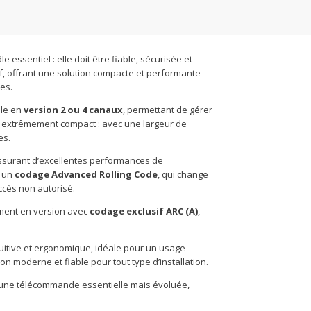
essentiel : elle doit être fiable, sécurisée et
f, offrant une solution compacte et performante
es.
ble en
version 2 ou 4 canaux
, permettant de gérer
at extrêmement compact : avec une largeur de
es.
assurant d’excellentes performances de
e un
codage Advanced Rolling Code
, qui change
ccès non autorisé.
ement en version avec
codage exclusif ARC (A)
,
uitive et ergonomique, idéale pour un usage
n moderne et fiable pour tout type d’installation.
s une télécommande essentielle mais évoluée,