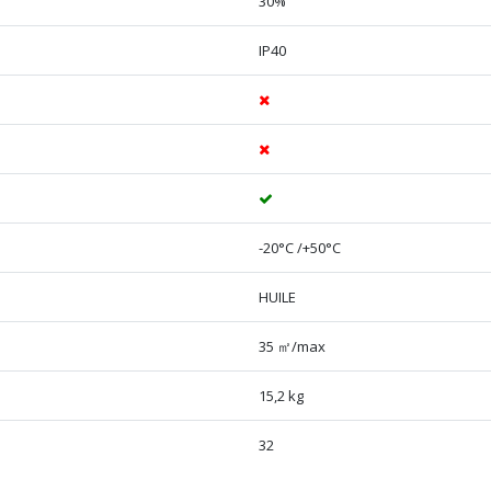
30%
IP40
-20°C /+50°C
HUILE
35 ㎡/max
15,2 kg
32