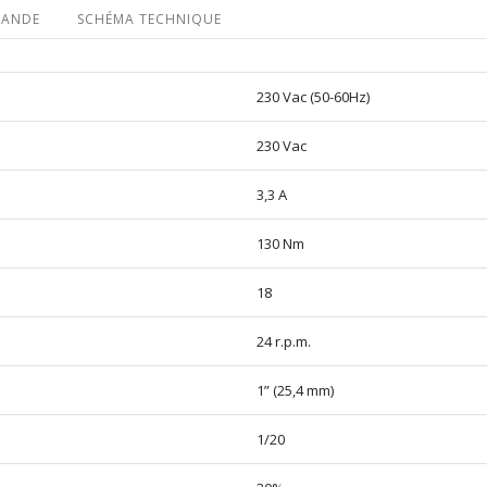
MANDE
SCHÉMA TECHNIQUE
230 Vac (50-60Hz)
230 Vac
3,3 A
130 Nm
18
24 r.p.m.
1” (25,4 mm)
1/20