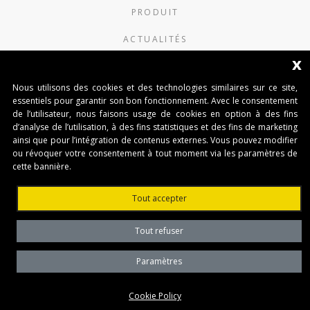
PRODUIT
ACTUALITÉS
x
CONTACTS
Nous utilisons des cookies et des technologies similaires sur ce site,
Benincà France (Siège social)
essentiels pour garantir son bon fonctionnement. Avec le consentement
de l’utilisateur, nous faisons usage de cookies en option à des fins
d’analyse de l’utilisation, à des fins statistiques et des fins de marketing
15 Chemin du Bois Rond Båtiment B4
ainsi que pour l’intégration de contenus externes. Vous pouvez modifier
69720 St Bonnet de Mure (France)
ou révoquer votre consentement à tout moment via les paramètres de
cette bannière.
BENINCÀ FRANCE - AGENCE NORD OUEST
Tout accepter
Parc de Villebon - Bâtiment Fuschia HALL 2 10
avenue du Québec BP 532 91140 Villebon sur Yvette
(France)
Tout refuser
TVA: N. FR 36507675601
Paramètres
Privacy Policy
Cookie Policy